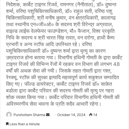
निदेशक, कार्बेट टाइगर रिजर्व, रामनगर (नैनीताल), डॉ० दुष्यन्त
शर्मा, वरिष्ठ पशुचिकित्साधिकारी, डॉ० राहुल सती, वरिष्ठ पशु
चिकित्साधिकारी, श्री मनीष कुमार, वन क्षेत्राधिकारी, कालागढ
तथा स्थानीय एन०जी०ओ० के सदस्य श्री विरेन्द्र अग्रवाल,
वाइल्ड लाईफ वेलफेयर फाउण्डेशन, मौ० फैजान, विश्व प्रकृति
निधि के सदस्य व श्री भारत सिंह रावत, वन दरोगा, हाथी कैम्प
प्रभारी व अन्य स्टॉफ आदि उपस्थित रहे। वरिष्ठ
पशुचिकित्साधिकारी डॉ० दुष्यन्त शर्मा द्वारा मृत्यु का कारण
उम्रदराज होना बताया गया। विभागीय हथिनी गोमती के द्वारा कार्बेट
टाइगर रिजर्व की विभिन्न रेंजों में रहकर वन विभाग की लगभग 48
वर्षों की अथक सेवा की गयी। जिसके तहत गोमती द्वारा गश्त,
रेस्क्यू, स्टॉफ की सुरक्षा इत्यादि महत्वपूर्ण कार्य सकुशल सम्पादित
किए गए। फील्ड डायरेक्टर, कार्बेट टाइगर रिजर्व डॉ० साकेत
बडोला द्वारा कार्बेट परिवार की सदस्य गोमती की मृत्यु पर गहरा
शोक व्यक्त किया गया। कार्बेट परिवार विभागीय हथिनी गोमती की
अविस्मरणीय सेवा भावना के प्रति सदैव आभारी रहेगा।
Purshottam Sharma
S
October 14, 2024
14
e
Less than a minute
n