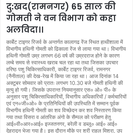
दु:खद(रामनगर) 65 साल की
गोमती ने वन विभाग को कहा
अलविदा।।
कार्बेट टाइगर रिजर्व के अन्तर्गत कालागढ रेंज स्थित हाथीशाला में
विभागीय हथिनी गोमती को ढिकाला रेंज से लाया गया था। विभागीय
हथिनी गोमती उम्र लगभग 66 वर्ष की उम्रदराज होने के कारण
लम्बे समय से स्वास्थ्य खराब चल रहा था तथा जिसका उपचार
वरिष्ठ पशु चिकित्साधिकारी, कार्बेट टाइगर रिजर्व, रामनगर
(नैनीताल) की देख-रेख में किया जा रहा था। आज दिनांक 14
अक्टूबर सोमवार को प्रातः लगभग 10.30 बजे गोमती हथिनी की
मृत्यु हो गयी। जिसके उपरान्त नियमानुसार एस० ओ० पी० के
अनुसार पशु चिकित्साधिकारियों, विभागीय अधिकारियों / कर्मचारियों
एवं एन०जी०ओ० के प्रतिनिधियों की उपस्थिति में सम्मान पूर्वक
विभागीय हथिनी गोमती का शव विच्छेदन कर शव निस्तारण किया
गया तथा विसरा व आंतरिक अंगो के सैम्पल को परीक्षण हेतु
आई०वी०आर०आई० इज्जतनगर, बरेली व डब्लू० आई० आई०
देहरादून भेजा गया है। इस दौरान मौके पर श्री राहुल मिश्रा, उप