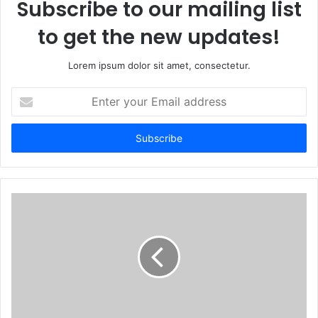
Subscribe to our mailing list
to get the new updates!
Lorem ipsum dolor sit amet, consectetur.
E
n
t
e
r
y
o
u
r
E
m
a
i
l
a