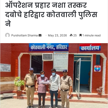
ऑपरेशन प्रहार नशा तस्कर
दबोचे हरिद्वार कोतवाली पुलिस
ने
Purshottam Sharma
S
May 23, 2026
25
1 minute read
e
n
d
a
n
e
m
a
i
l