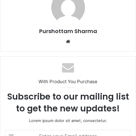
Purshottam Sharma
W
e
b
s
i
t
With Product You Purchase
e
Subscribe to our mailing list
to get the new updates!
Lorem ipsum dolor sit amet, consectetur.
E