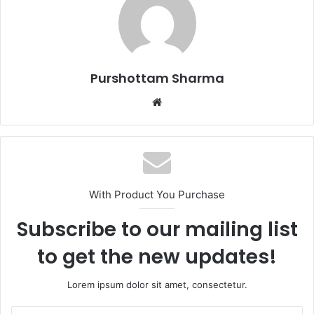
Purshottam Sharma
W
e
b
s
i
t
With Product You Purchase
e
Subscribe to our mailing list
to get the new updates!
Lorem ipsum dolor sit amet, consectetur.
E