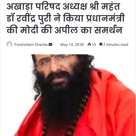
अखाड़ा परिषद अध्यक्ष श्री महंत
डॉ रवींद्र पुरी ने किया प्रधानमंत्री
की मोदी की अपील का समर्थन
Purshottam Sharma
S
May 14, 2026
15
2 minutes read
e
n
d
a
n
e
m
a
i
l