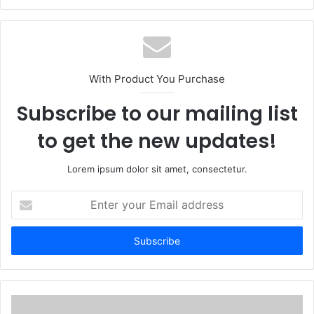
e
b
s
i
t
With Product You Purchase
e
Subscribe to our mailing list
to get the new updates!
Lorem ipsum dolor sit amet, consectetur.
E
n
t
e
r
y
o
u