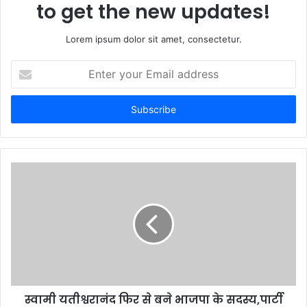
to get the new updates!
Lorem ipsum dolor sit amet, consectetur.
E
n
t
e
r
y
o
u
r
E
m
a
i
l
a
d
d
स्वामी यतीश्वरानंद फिर से बने भाजपा के सदस्य,पार्टी