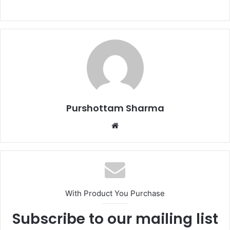
a
n
e
m
a
i
l
Purshottam Sharma
W
e
b
s
i
t
With Product You Purchase
e
Subscribe to our mailing list