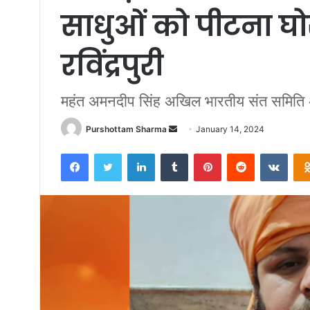
साधुओं को पीटना घोर
रविंद्रपुरी
महंत अमनदीप सिंह अखिल भारतीय संत समिति अध्
Purshottam Sharma
S
January 14, 2024
e
Facebook
Twitter
LinkedIn
Tumblr
Pinterest
Reddit
VKontakte
n
d
a
n
e
m
a
i
l