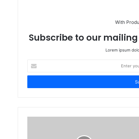
With Prod
Subscribe to our mailing 
Lorem ipsum dolo
E
n
t
e
r
y
o
u
r
E
m
a