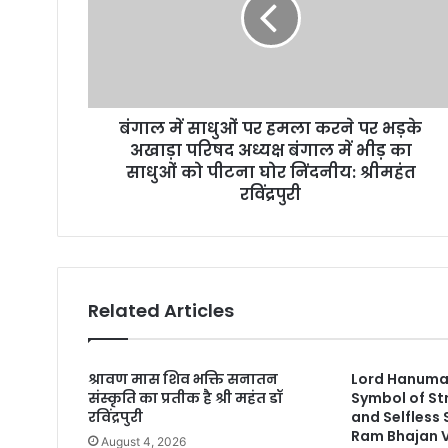
i
l
a
d
d
r
बंगाल में साधुओं पर हमला करने पर भड़के
e
अखाड़ा परिषद अध्यक्ष बंगाल में भीड़ का
s
साधुओं को पीटना घोर निंदनीय: श्रीमहंत
s
रविंद्रपुरी
Related Articles
श्रावण मास शिव भक्ति सनातन
Lord Hanuman
संस्कृति का प्रतीक है श्री महंत डॉ
Symbol of St
रविंद्रपुरी
and Selfless
Ram Bhajan 
August 4, 2026