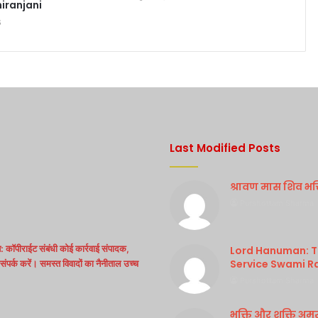
iranjani
6
Last Modified Posts
श्रावण मास शिव भक्ति
Purshottam Sharma
 कॉपीराईट संबंधी कोई कार्रवाई संपादक,
Lord Hanuman: Th
Service Swami R
ंपर्क करें। समस्त विवादों का नैनीताल उच्च
Purshottam Sharma
भक्ति और शक्ति अम