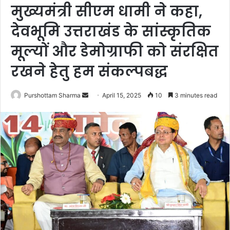
मुख्यमंत्री सीएम धामी ने कहा,
देवभूमि उत्तराखंड के सांस्कृतिक
मूल्यों और डेमोग्राफी को संरक्षित
रखने हेतु हम संकल्पबद्ध
Purshottam Sharma
S
April 15, 2025
10
3 minutes read
e
n
d
a
n
e
m
a
i
l