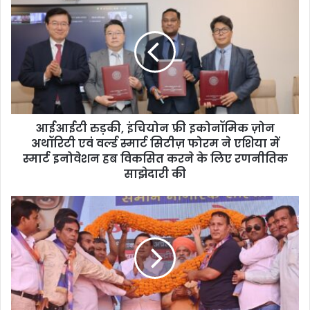
r
E
m
a
i
l
a
d
d
आईआईटी रुड़की, इंचियोन फ्री इकोनॉमिक ज़ोन
r
अथॉरिटी एवं वर्ल्ड स्मार्ट सिटीज़ फोरम ने एशिया में
e
स्मार्ट इनोवेशन हब विकसित करने के लिए रणनीतिक
s
साझेदारी की
s