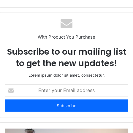
e
b
s
i
t
With Product You Purchase
e
Subscribe to our mailing list
to get the new updates!
Lorem ipsum dolor sit amet, consectetur.
E
n
t
e
r
y
o
u