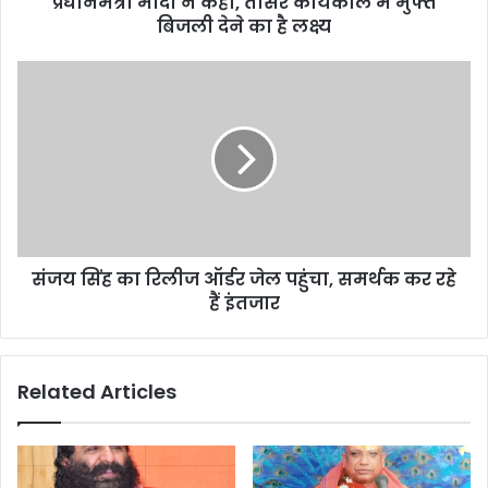
प्रधानमंत्री मोदी ने कहा, तीसरे कार्यकाल में मुफ्त
r
बिजली देने का है लक्ष्य
e
s
s
संजय सिंह का रिलीज ऑर्डर जेल पहुंचा, समर्थक कर रहे
हैं इंतजार
Related Articles