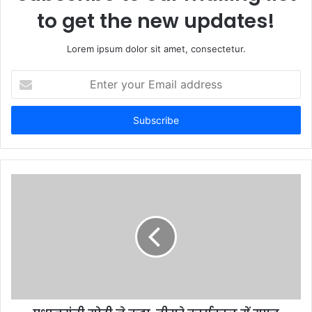
to get the new updates!
Lorem ipsum dolor sit amet, consectetur.
E
n
t
e
r
y
o
u
r
E
m
a
i
l
a
d
d