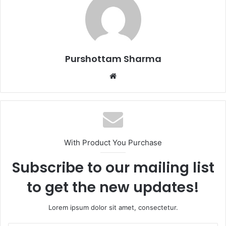
a
i
l
Purshottam Sharma
W
e
b
s
i
t
With Product You Purchase
e
Subscribe to our mailing list
to get the new updates!
Lorem ipsum dolor sit amet, consectetur.