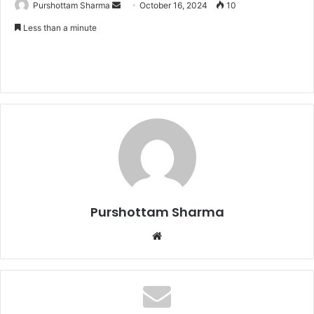
Purshottam Sharma
S
October 16, 2024
10
e
Less than a minute
n
d
a
n
e
m
a
i
l
Purshottam Sharma
W
e
b
s
i