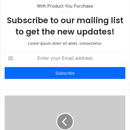
t
With Product You Purchase
e
Subscribe to our mailing list
to get the new updates!
Lorem ipsum dolor sit amet, consectetur.
E
n
t
e
r
y
o
u
r
E
m
a
i