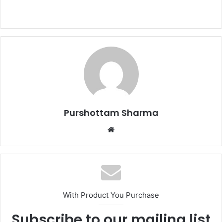
d
a
n
e
m
a
i
l
Purshottam Sharma
W
e
b
s
i
t
With Product You Purchase
e
Subscribe to our mailing list