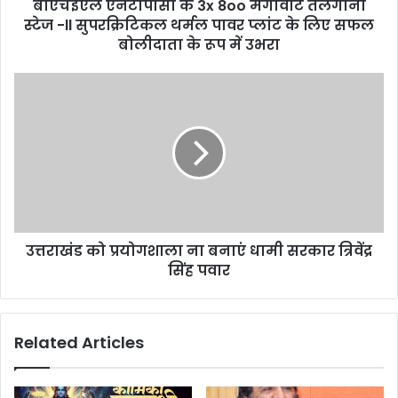
d
बीएचईएल एनटीपीसी के 3x 8oo मेगावाट तेलंगाना
r
स्टेज -ll सुपरक्रिटिकल थर्मल पावर प्लांट के लिए सफल
e
बोलीदाता के रूप में उभरा
s
s
उत्तराखंड को प्रयोगशाला ना बनाएं धामी सरकार त्रिवेंद्र
सिंह पवार
Related Articles