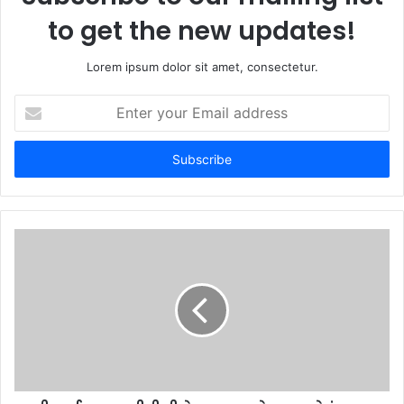
to get the new updates!
Lorem ipsum dolor sit amet, consectetur.
E
n
t
e
r
y
o
u
r
E
m
a
i
l
a
d