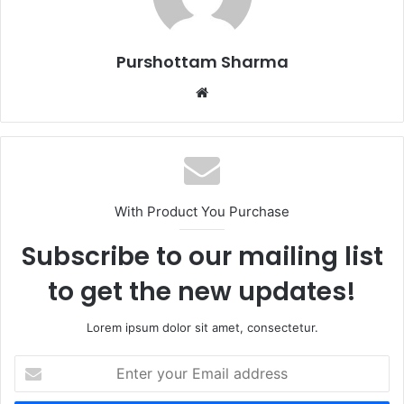
Purshottam Sharma
W
e
b
s
i
t
With Product You Purchase
e
Subscribe to our mailing list
to get the new updates!
Lorem ipsum dolor sit amet, consectetur.
E
n
t