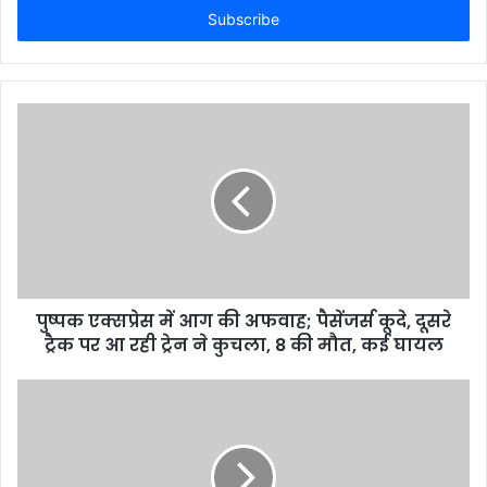
e
r
y
o
u
r
E
m
a
i
l
a
d
d
पुष्पक एक्सप्रेस में आग की अफवाह; पैसेंजर्स कूदे, दूसरे
r
ट्रैक पर आ रही ट्रेन ने कुचला, 8 की मौत, कई घायल
e
s
s