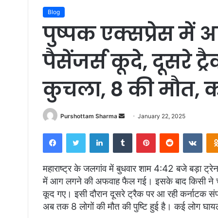
Blog
पुष्पक एक्सप्रेस मे
पैसेंजर्स कूदे, दूसरे ट
कुचला, 8 की मौत,
Purshottam Sharma
S
January 22, 2025
e
Facebook
Twitter
LinkedIn
Tumblr
Pinterest
Reddit
VKontakte
n
d
a
महाराष्ट्र के जलगांव में बुधवार शाम 4:42 बजे बड़ा ट्रे
n
में आग लगने की अफवाह फैल गई। इसके बाद किसी ने चेन
e
कूद गए। इसी दौरान दूसरे ट्रैक पर आ रही कर्नाटक संपर्
m
अब तक 8 लोगों की मौत की पुष्टि हुई है। कई लोग घायल
a