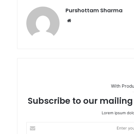
Purshottam Sharma
W
e
b
s
i
t
e
With Prod
Subscribe to our mailing 
Lorem ipsum dolo
E
n