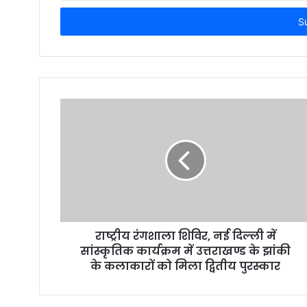
t
e
r
y
o
u
r
E
m
a
i
l
a
d
d
r
राष्ट्रीय रंगशाला शिविर, नई दिल्ली में
e
सांस्कृतिक कार्यक्रम में उत्तराखण्ड के झांकी
s
के कलाकारों को मिला द्वितीय पुरस्कार
s