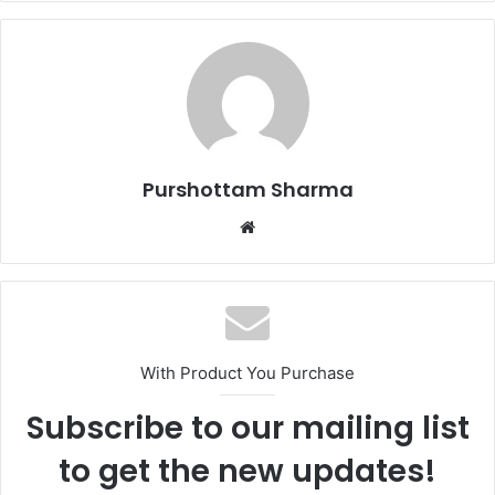
Purshottam Sharma
W
e
b
s
i
t
With Product You Purchase
e
Subscribe to our mailing list
to get the new updates!