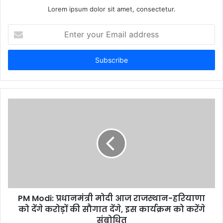
Lorem ipsum dolor sit amet, consectetur.
E
n
t
e
r
y
o
u
r
E
m
a
i
l
a
d
d
PM Modi: प्रधानमंत्री मोदी आज राजस्थान-हरियाणा
r
को देंगे करोड़ों की सौगात देंगे, इस कार्यक्रम को करेंगे
e
संबोधित