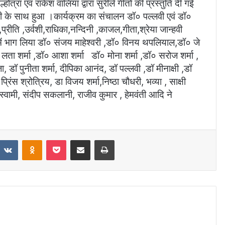
रा एवं राकेश वालिया द्वारा सुरीले गीतों की प्रस्तुति दी गई
ोली के साथ हुआ ।कार्यक्रम का संचालन डॉ० पल्लवी एवं डॉ०
,प्रीति ,उर्वशी,राधिका,नन्दिनी ,काजल,गीता,श्रेया जान्हवी
म में भाग लिया डॉ० संजय माहेश्वरी ,डॉ० विनय थपलियाल,डॉ० जे
ा शर्मा ,डॉ० आशा शर्मा डॉ० मोना शर्मा ,डॉ० सरोज शर्मा ,
ा, डॉ पुनीता शर्मा, दीपिका आनंद, डॉ पल्लवी ,डॉ मीनाक्षी ,डॉ
प्रिंस श्रोत्रिय, डा विजय शर्मा,निष्ठा चौधरी, भव्या , साक्षी
गोस्वामी, संदीप सकलानी, राजीव कुमार , हेमवंती आदि ने
VKontakte
Odnoklassniki
Pocket
Share via Email
Print