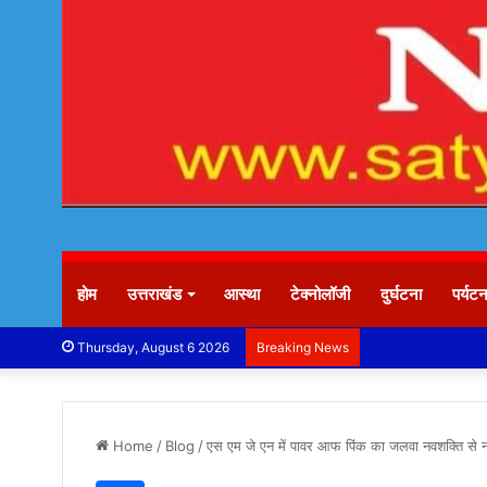
होम
उत्तराखंड
आस्था
टेक्नोलॉजी
दुर्घटना
पर्यट
Thursday, August 6 2026
Breaking News
Home
/
Blog
/
एस एम जे एन में पावर आफ पिंक का जलवा नवशक्ति से नवद