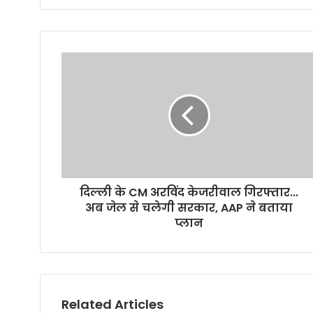
y
o
u
r
E
m
a
i
l
a
d
d
r
दिल्ली के CM अरविंद केजरीवाल गिरफ्तार...
e
अब जेल से चलेगी सरकार, AAP ने बताया
s
प्लान
s
Related Articles