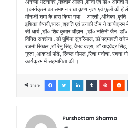
अनन्या भटनागर ,मेहताब आलम ,शीना एवं डॉ० अमिता मल्होत्
।कार्यक्रम का समापन राधा कृष्ण नृत्य एवं फूलों की ह
मीनाक्षी शर्मा के द्वारा किया गया । आरती ,अंशिका ,कृति 
इशिका वैष्नवी,चारू ,श्रुति एवं उनकी टीम ने कार्यक्र
सी आर्य ,डॉ० शिव कुमार चौहान ,डॉ० नलिनी जैन डॉ० लत
विनित सक्सेना , डॉ पूर्णिमा सुंदरियाल, डॉ पद्मावती तनेज
रजनी सिंघल ,डॉ रेनु सिंह, वैभव बत्रा, डॉ यादवेंद्र सिंह, 
गुप्ता ,आकाक्षां पांडे, रिंकल गोयल ,रिचा मनोचा, रचना 
कार्यक्रम में सहभागिता की ।
Facebook
Twitter
LinkedIn
Tumblr
Pinterest
Reddit
Share
Purshottam Sharma
W