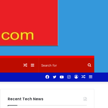
Random
Sidebar
Search
Facebook
Twitter
YouTube
Instagram
Log
Random
Sidebar
Article
for
In
Article
Recent Tech News