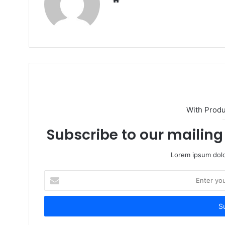
e
b
s
i
t
e
With Prod
Subscribe to our mailing 
Lorem ipsum dolo
E
n
t
e
r