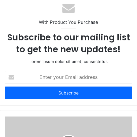
s
i
t
With Product You Purchase
e
Subscribe to our mailing list
to get the new updates!
Lorem ipsum dolor sit amet, consectetur.
E
n
t
e
r
y
o
u
r
E