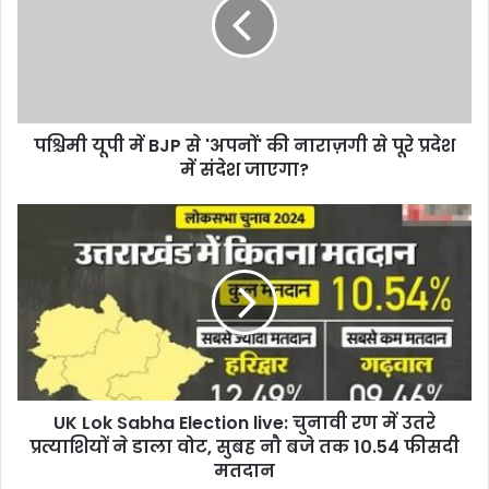
m
a
i
l
a
d
d
पश्चिमी यूपी में BJP से 'अपनों' की नाराज़गी से पूरे प्रदेश
r
में संदेश जाएगा?
e
s
s
UK Lok Sabha Election live: चुनावी रण में उतरे
प्रत्याशियों ने डाला वोट, सुबह नाै बजे तक 10.54 फीसदी
मतदान