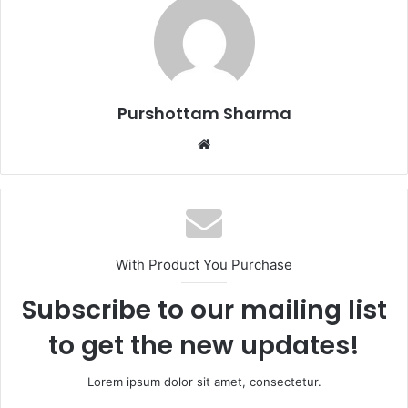
Purshottam Sharma
W
e
b
s
i
t
With Product You Purchase
e
Subscribe to our mailing list
to get the new updates!
Lorem ipsum dolor sit amet, consectetur.