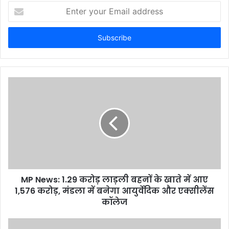
E
n
t
e
r
y
o
u
r
E
m
a
i
l
a
d
d
MP News: 1.29 करोड़ लाड़ली बहनों के खाते में आए
r
1,576 करोड़, मंडला में बनेगा आयुर्वेदिक और एक्सीलेंस
e
कॉलेज
s
s