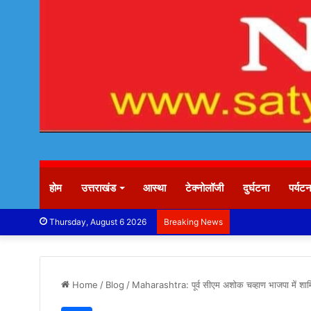
होम
उत्तराखंड
आस्था
टेक्नोलॉजी
दुर्घटना
पर्यट
Thursday, August 6 2026
Breaking News
Home
/
Blog
/
Maharashtra: पूर्व सीएम अशोक चव्हाण भाजपा में शामिल, 