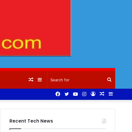
Random
Sidebar
Search
Facebook
Twitter
YouTube
Instagram
Log
Random
Sidebar
Article
for
In
Article
Recent Tech News