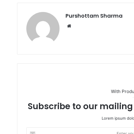
Purshottam Sharma
W
e
b
s
i
t
e
With Prod
Subscribe to our mailing 
Lorem ipsum dolo
E