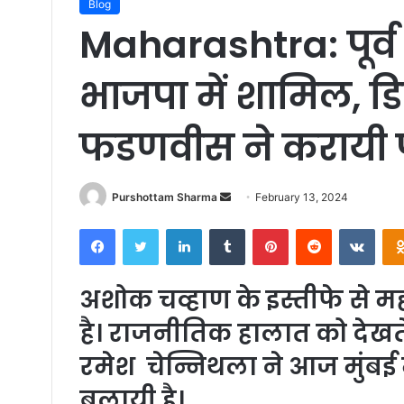
Blog
Maharashtra: पूर्
भाजपा में शामिल, डिप्
फडणवीस ने करायी पार्ट
Purshottam Sharma
S
February 13, 2024
e
Facebook
Twitter
LinkedIn
Tumblr
Pinterest
Reddit
VKontakte
n
d
a
अशोक चव्हाण के इस्तीफे से महा
n
है। राजनीतिक हालात को देखते हुए
e
m
रमेश चेन्निथला ने आज मुंबई म
a
बुलायी है।
i