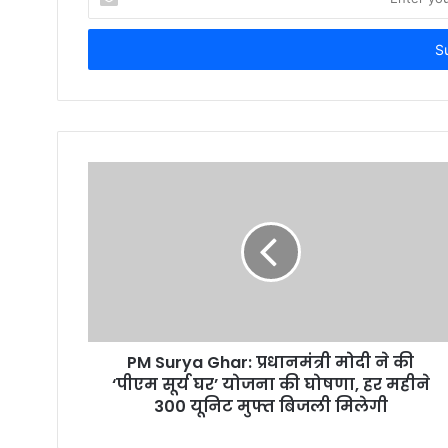
n
t
e
r
y
o
u
r
E
m
a
i
l
a
d
d
r
PM Surya Ghar: प्रधानमंत्री मोदी ने की
e
‘पीएम सूर्य घर’ योजना की घोषणा, हर महीने
s
300 यूनिट मुफ्त बिजली मिलेगी
s