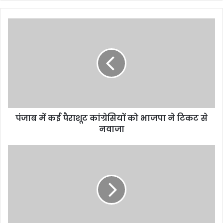
y
o
u
r
E
m
a
i
l
a
d
d
पंजाब में कई पैराशूट कांग्रेसियों को भाजपा ने टिकट से
r
नवाजा
e
s
s