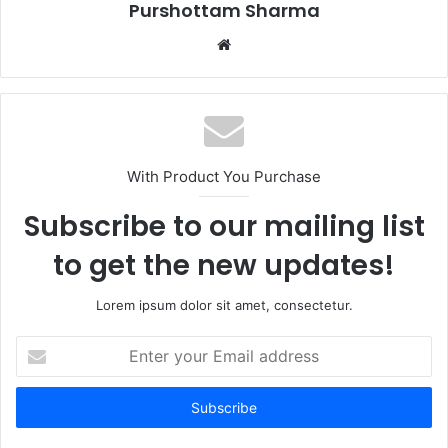
Purshottam Sharma
W
e
b
s
i
t
With Product You Purchase
e
Subscribe to our mailing list
to get the new updates!
Lorem ipsum dolor sit amet, consectetur.
E
n
t
e
r