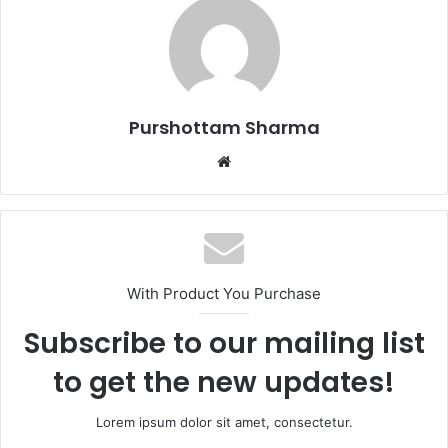
m
a
i
l
Purshottam Sharma
W
e
b
s
i
t
With Product You Purchase
e
Subscribe to our mailing list
to get the new updates!
Lorem ipsum dolor sit amet, consectetur.