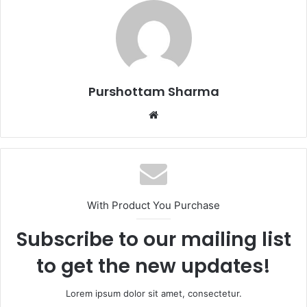
Purshottam Sharma
W
e
b
s
i
t
With Product You Purchase
e
Subscribe to our mailing list
to get the new updates!
Lorem ipsum dolor sit amet, consectetur.