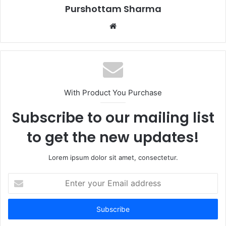
Purshottam Sharma
W
e
b
s
i
t
With Product You Purchase
e
Subscribe to our mailing list
to get the new updates!
Lorem ipsum dolor sit amet, consectetur.
E
n
t
e
r