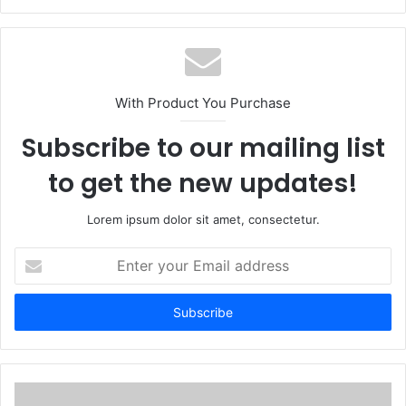
e
b
s
i
t
With Product You Purchase
e
Subscribe to our mailing list
to get the new updates!
Lorem ipsum dolor sit amet, consectetur.
E
n
t
e
r
y
o
u