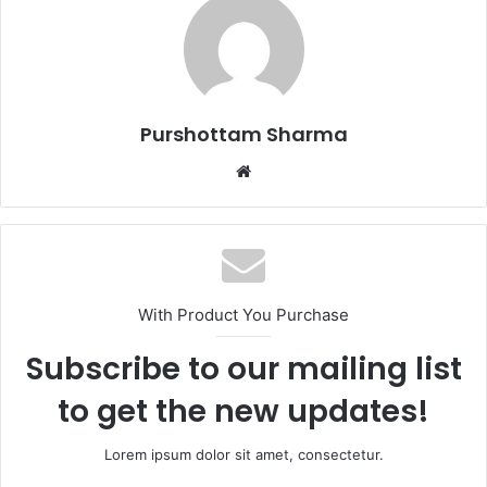
a
i
l
Purshottam Sharma
W
e
b
s
i
t
With Product You Purchase
e
Subscribe to our mailing list
to get the new updates!
Lorem ipsum dolor sit amet, consectetur.