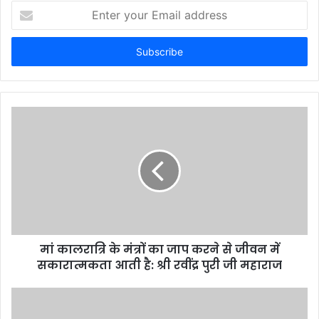
E
n
t
e
r
y
o
u
r
E
m
a
i
l
a
d
d
मां कालरात्रि के मंत्रों का जाप करने से जीवन में
r
सकारात्मकता आती है: श्री रवींद्र पुरी जी महाराज
e
s
s