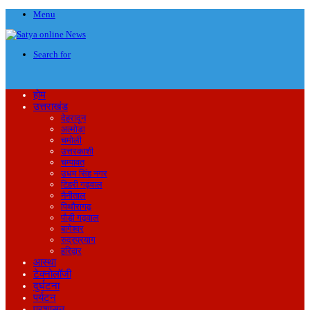
Menu
Search for
होम
उत्तराखंड
देहरादून
अल्मोड़ा
चमोली
उत्तरकाशी
चम्पावत
उधम सिंह नगर
टिहरी गढ़वाल
नैनीताल
पिथौरागढ़
पौड़ी गढ़वाल
बागेश्वर
रुद्रप्रयाग
हरिद्वार
आस्था
टेक्नोलॉजी
दुर्घटना
पर्यटन
प्रशासन