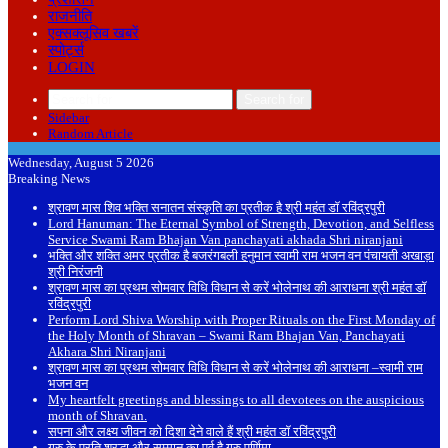
राजनीति
एक्सक्लूसिव खबरें
स्पोर्ट्स
LOGIN
Search for
Sidebar
Random Article
Wednesday, August 5 2026
Breaking News
श्रावण मास शिव भक्ति सनातन संस्कृति का प्रतीक है श्री महंत डॉ रविंद्रपुरी
Lord Hanuman: The Eternal Symbol of Strength, Devotion, and Selfless
Service Swami Ram Bhajan Van panchayati akhada Shri niranjani
भक्ति और शक्ति अमर प्रतीक है बजरंगबली हनुमान स्वामी राम भजन वन पंचायती अखाड़ा
श्री निरंजनी
श्रावण मास का प्रथम सोमवार विधि विधान से करें भोलेनाथ की आराधना श्री महंत डॉ
रविंद्रपुरी
Perform Lord Shiva Worship with Proper Rituals on the First Monday of
the Holy Month of Shravan – Swami Ram Bhajan Van, Panchayati
Akhara Shri Niranjani
श्रावण मास का प्रथम सोमवार विधि विधान से करें भोलेनाथ की आराधना –स्वामी राम
भजन वन
My heartfelt greetings and blessings to all devotees on the auspicious
month of Shravan.
सपना और लक्ष्य जीवन को दिशा देने वाले हैं श्री महंत डॉ रविंद्रपुरी
गुरु के प्रति श्रद्धा और सम्मान का पर्व है गुरु पूर्णिमा