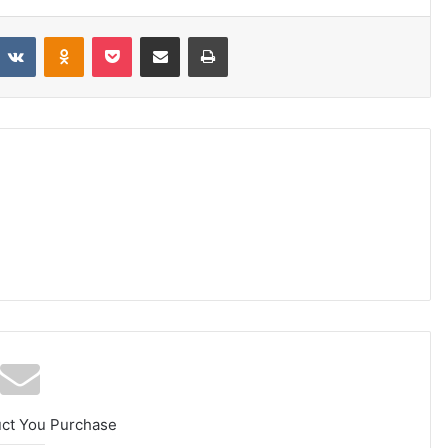
VKontakte
Odnoklassniki
Pocket
Share via Email
Print
uct You Purchase