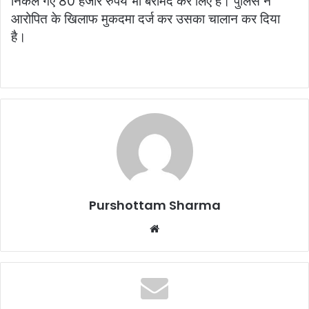
निकले गए 80 हजार रुपये भी बरामद कर लिए हैं। पुलिस ने
आरोपित के खिलाफ मुकदमा दर्ज कर उसका चालान कर दिया
है।
Purshottam Sharma
W
e
b
s
i