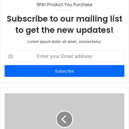
t
With Product You Purchase
e
Subscribe to our mailing list
to get the new updates!
Lorem ipsum dolor sit amet, consectetur.
E
n
t
e
r
y
o
u
r
E
m
a
i