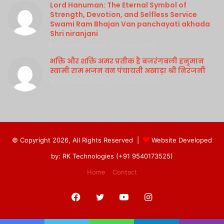
Lord Hanuman: The Eternal Symbol of
Strength, Devotion, and Selfless Service
Swami Ram Bhajan Van panchayati akhada
Shri niranjani
Purshottam Sharma
August 4, 2026
भक्ति और शक्ति अमर प्रतीक है बजरंगबली हनुमान
स्वामी राम भजन वन पंचायती अखाड़ा श्री निरंजनी
Purshottam Sharma
August 4, 2026
© Copyright 2026, All Rights Reserved |
Website Developed
by: RK Technologies (+91 9540173525)
Home
Contact
Facebook
Twitter
YouTube
Instagram