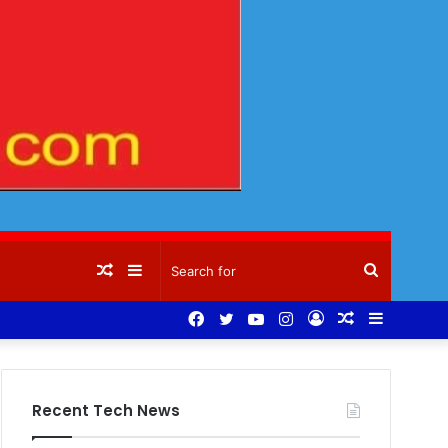
Random
Sidebar
Search
Facebook
Twitter
YouTube
Instagram
Log
Random
Sidebar
Article
for
In
Article
Recent Tech News