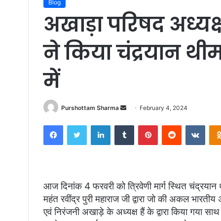
Blog
अखाड़ा परिषद अध्यक्ष श
ने किया चंद्रयान थी
में
Purshottam Sharma
S
February 4, 2024
e
Facebook
Twitter
LinkedIn
Tumblr
Pinterest
Reddit
VKontakte
n
d
a
n
e
आज दिनांक 4 फरवरी को त्रिवेणी मार्ग स्थित चंद्रयान थ
m
महंत रवींद्र पुरी महाराज जी द्वारा जो की अकल भारती
a
एवं निरंजनी अखाड़े के अध्यक्ष हैं के द्वारा किया गया सा
i