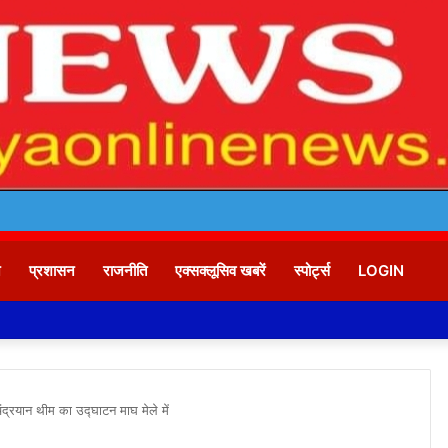
न
प्रशासन
राजनीति
एक्सक्लूसिव खबरें
स्पोर्ट्स
LOGIN
 चंद्रयान थीम का उद्घाटन माघ मेले में