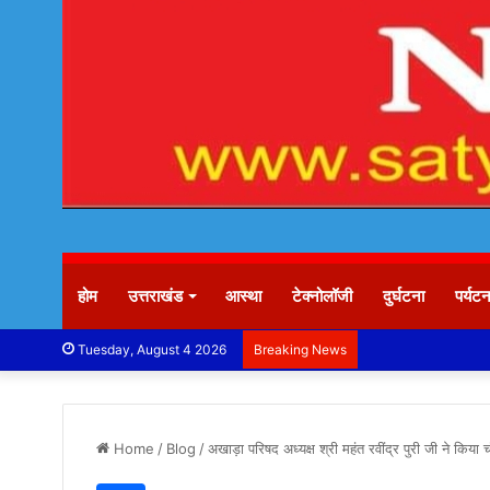
होम
उत्तराखंड
आस्था
टेक्नोलॉजी
दुर्घटना
पर्यट
Tuesday, August 4 2026
Breaking News
Home
/
Blog
/
अखाड़ा परिषद अध्यक्ष श्री महंत रवींद्र पुरी जी ने किया