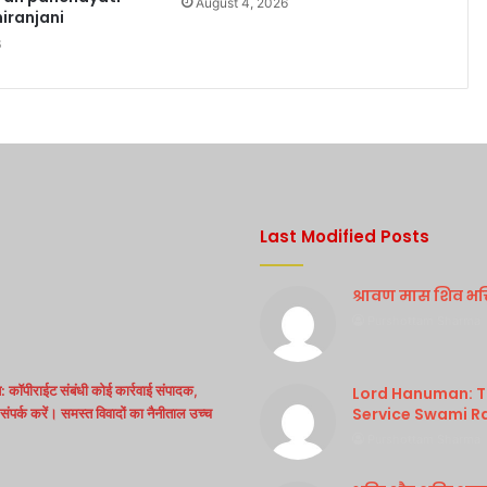
August 4, 2026
iranjani
6
Last Modified Posts
श्रावण मास शिव भक्ति
Purshottam Sharma
 कॉपीराईट संबंधी कोई कार्रवाई संपादक,
Lord Hanuman: Th
Service Swami R
ंपर्क करें। समस्त विवादों का नैनीताल उच्च
Purshottam Sharma