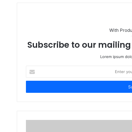
t
e
With Prod
Subscribe to our mailing 
Lorem ipsum dolo
E
n
t
e
r
y
o
u
r
E
m