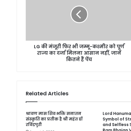
a
i
l
a
d
d
r
LG की मंजूरी फिर भी जम्मू-कश्मीर को पूर्ण
e
राज्य का दर्जा मिलना आसान नहीं, जानें
s
कितने हैं पेंच
s
Related Articles
श्रावण मास शिव भक्ति सनातन
Lord Hanuman
संस्कृति का प्रतीक है श्री महंत डॉ
Symbol of St
रविंद्रपुरी
and Selfless
Ram Bhajan 