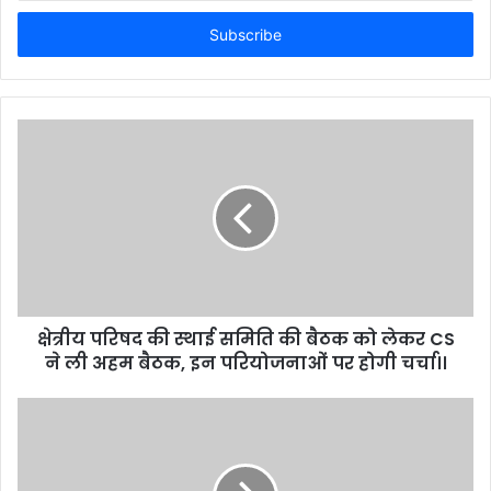
t
e
r
y
o
u
r
E
m
a
i
l
a
d
d
क्षेत्रीय परिषद की स्थाई समिति की बैठक को लेकर CS
r
ने ली अहम बैठक, इन परियोजनाओं पर होगी चर्चा।।
e
s
s