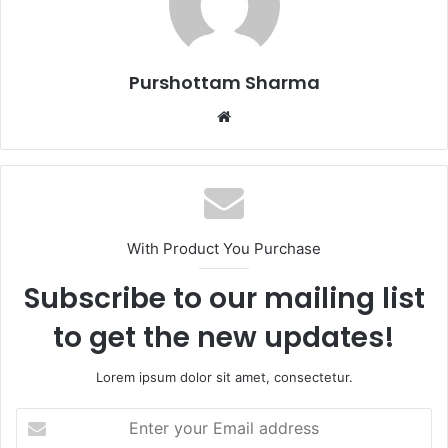
i
l
Purshottam Sharma
W
e
b
s
i
t
With Product You Purchase
e
Subscribe to our mailing list
to get the new updates!
Lorem ipsum dolor sit amet, consectetur.
E
n