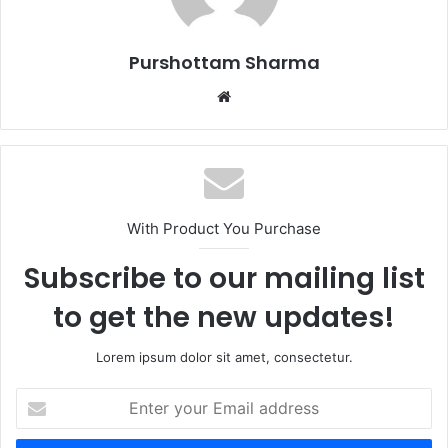
l
Purshottam Sharma
W
e
b
s
i
t
With Product You Purchase
e
Subscribe to our mailing list
to get the new updates!
Lorem ipsum dolor sit amet, consectetur.
E
n
t