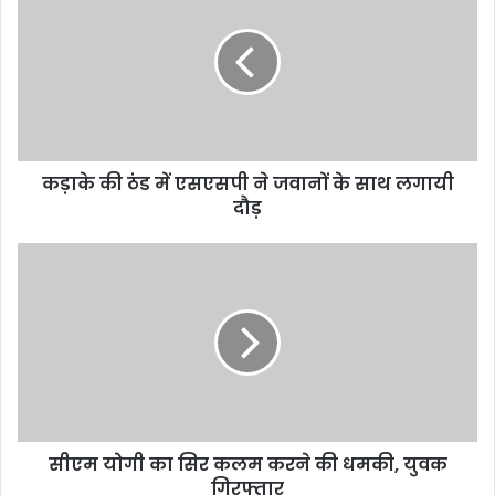
E
m
a
i
l
a
d
d
कड़ाके की ठंड में एसएसपी ने जवानों के साथ लगायी
r
दौड़
e
s
s
सीएम योगी का सिर कलम करने की धमकी, युवक
गिरफ्तार