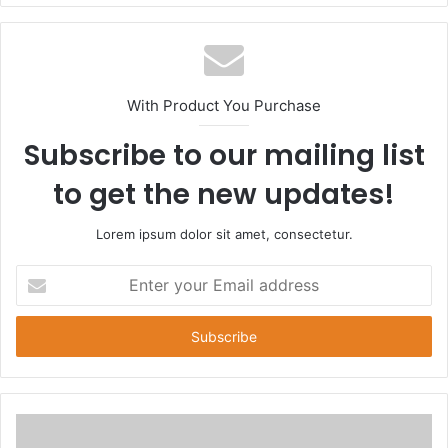
b
s
i
t
With Product You Purchase
e
Subscribe to our mailing list
to get the new updates!
Lorem ipsum dolor sit amet, consectetur.
E
n
t
e
r
y
o
u
r