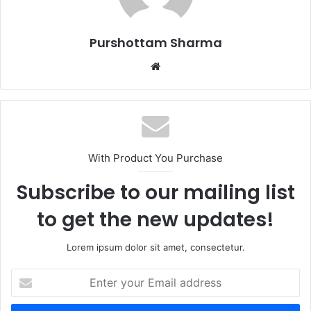
l
Purshottam Sharma
W
e
b
s
i
t
With Product You Purchase
e
Subscribe to our mailing list
to get the new updates!
Lorem ipsum dolor sit amet, consectetur.
E
n
t