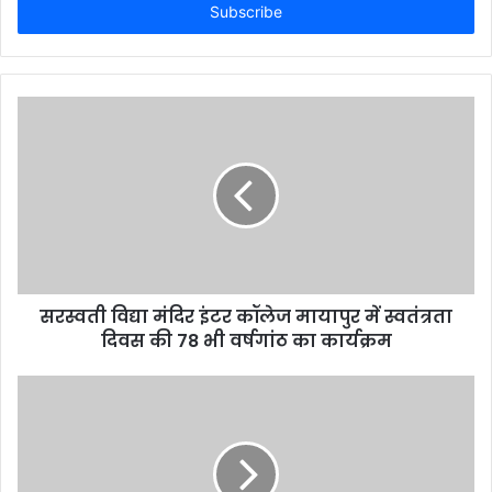
e
r
y
o
u
r
E
m
a
i
l
a
d
d
सरस्वती विद्या मंदिर इंटर कॉलेज मायापुर में स्वतंत्रता
r
दिवस की 78 भी वर्षगांठ का कार्यक्रम
e
s
s