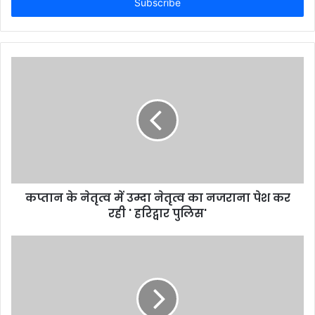
e
r
y
o
u
r
E
m
a
i
l
a
d
d
कप्तान के नेतृत्व में उम्दा नेतृत्व का नजराना पेश कर
r
रही ' हरिद्वार पुलिस'
e
s
s