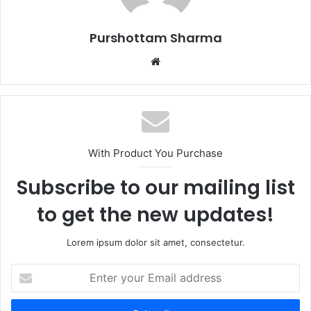
Purshottam Sharma
W
e
b
s
i
t
With Product You Purchase
e
Subscribe to our mailing list
to get the new updates!
Lorem ipsum dolor sit amet, consectetur.
E
n
t