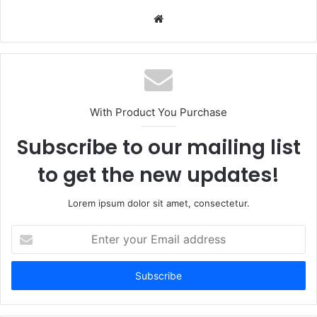
W
e
b
s
i
t
With Product You Purchase
e
Subscribe to our mailing list
to get the new updates!
Lorem ipsum dolor sit amet, consectetur.
E
n
t
e
r
y