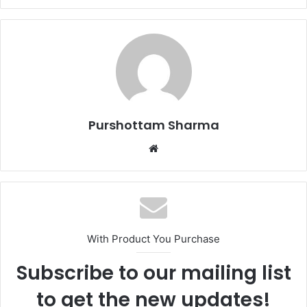
Purshottam Sharma
W
e
b
s
i
t
With Product You Purchase
e
Subscribe to our mailing list
to get the new updates!