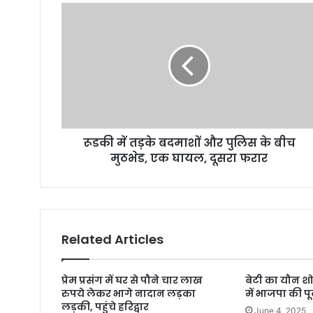
E
m
a
i
l
a
d
d
r
रूडकी में तड़के बदमाशों और पुलिस के बीच
e
मुठभेड, एक घायल, दूसरा फरार
s
s
Related Articles
प्रेम प्रसंग में घर से पौने चार लाख
बेटी का यौन श
रुपये लेकर भागे नादान लड़का
में भाजपा की पू
लड़की, पहुंचे हरिद्वार
June 4, 2025