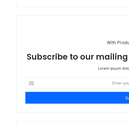
s
i
t
e
With Prod
Subscribe to our mailing 
Lorem ipsum dolo
E
n
t
e
r
y
o
u
r