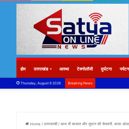
होम
उत्तराखंड
आस्था
टेक्नोलॉजी
दुर्घटना
पर्यट
Thursday, August 6 2026
Breaking News
Home
/
उत्तरकाशी
/
आज भी बरसात और तूफान की चेतावनी. बरसा ओलावृष