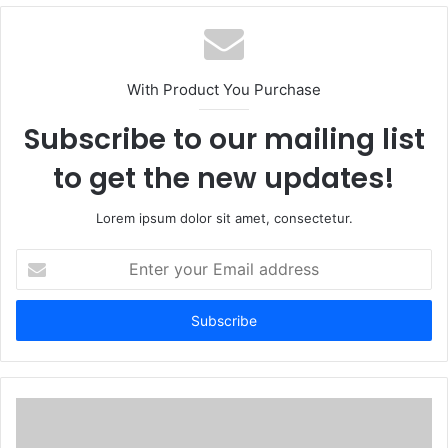
b
s
i
t
With Product You Purchase
e
Subscribe to our mailing list
to get the new updates!
Lorem ipsum dolor sit amet, consectetur.
E
n
t
e
r
y
o
u
r