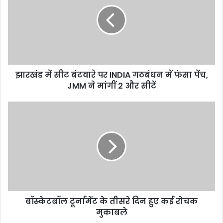
E
m
a
i
l
a
d
d
झारखंड में सीट बंटवारे पर INDIA गठबंधन में फंसा पेंच,
r
JMM ने मांगीं 2 और सीटें
e
s
s
बॉस्केटबॉल टूर्नामेंट के तीसरे दिन हुए कई रोचक
मुकाबले