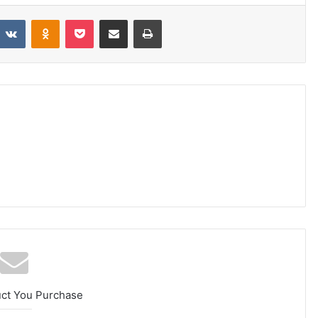
VKontakte
Odnoklassniki
Pocket
Share via Email
Print
uct You Purchase