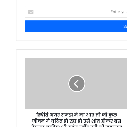
E
n
t
e
r
y
o
u
r
E
m
a
i
l
a
d
d
r
स्थिति अगर समझ में ना आए तो जो कुछ
e
जीवन में घटित हो रहा हो उसे शांत होकर बस
s