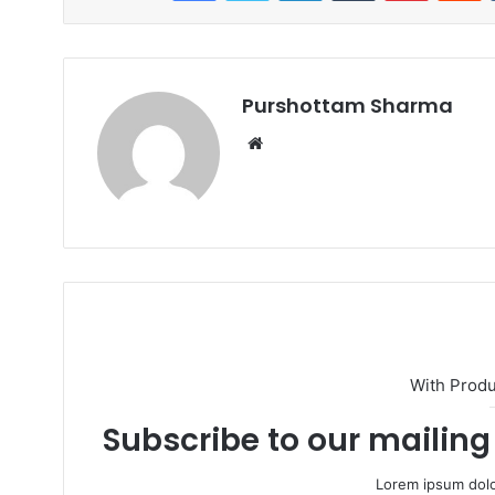
i
l
Purshottam Sharma
W
e
b
s
i
t
e
With Prod
Subscribe to our mailing 
Lorem ipsum dolo