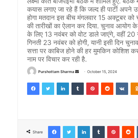
लक्ष्मी कांत बाजपेईभी बैठक में शामिल हुए. बैठ
कयास लगाए जा रहे हैं कि जल्द ही पार्टी अपने उ
होगा मतदान इस बीच मंगलवार 15 अक्टूबर को चुन
की तारीखों का ऐलान कर दिया. चुनाव आयोग के मु
के लिए 13 नवंबर को वोट डाले जाएंगे, वहीं 20
गिनती 23 नवंबर को होगी, यानी इसी दिन चुनाव
सत्ता पर काबिज होने की हर मुमकिन कोशिश कर रही
नाम पर विचार कर रही है.
Purshottam Sharma
S
October 15, 2024
e
Facebook
Twitter
LinkedIn
Tumblr
Pinterest
Reddit
VKontakte
n
d
a
n
e
m
Facebook
Twitter
LinkedIn
Tumblr
Pinterest
Reddit
a
Share