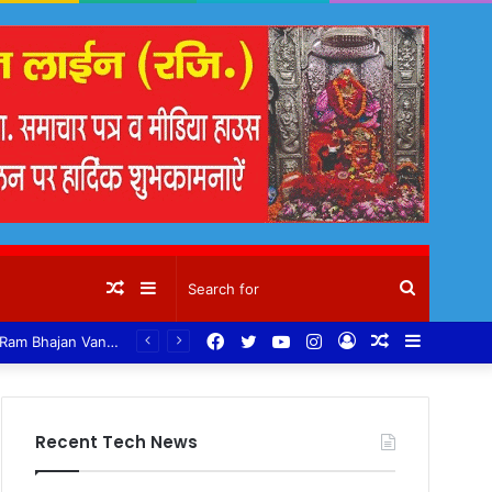
Random
Sidebar
Search
Facebook
Twitter
YouTube
Instagram
Log
Random
Sidebar
Lord Hanuman: The Eternal Symbol of Strength, Devotion, and Selfless Service Swami Ram Bhajan Van panchayati akhada Shri niranjani
Article
for
In
Article
Recent Tech News