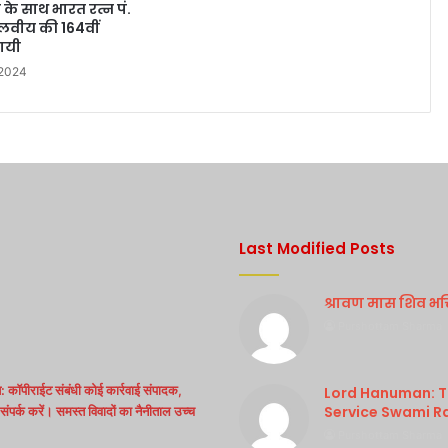
 के साथ भारत रत्न पं.
वीय की 164वीं
गयी
 2024
Last Modified Posts
श्रावण मास शिव भक्ति
Purshottam Sharma
 कॉपीराईट संबंधी कोई कार्रवाई संपादक,
Lord Hanuman: Th
Service Swami R
ंपर्क करें। समस्त विवादों का नैनीताल उच्च
Purshottam Sharma