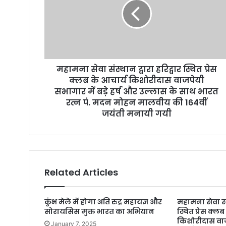
i
l
a
d
d
r
महामना सेवा संस्थान द्वारा हरिद्वार स्थित प्रेस
e
क्लब के आचार्य किशोरीदास वाजपेयी
s
सभागार में बड़े हर्ष और उल्लास के साथ भारत
s
रत्न पं. मदन मोहन मालवीय की 164वीं
जयंती मनायी गयी
Related Articles
कुंभ मेले में होगा अति रुद्र महायज्ञ और
महामना सेवा संस
सोरायसिस मुक्त भारत का अभियान
स्थित प्रेस क्लब
किशोरीदास वाज
January 7, 2025