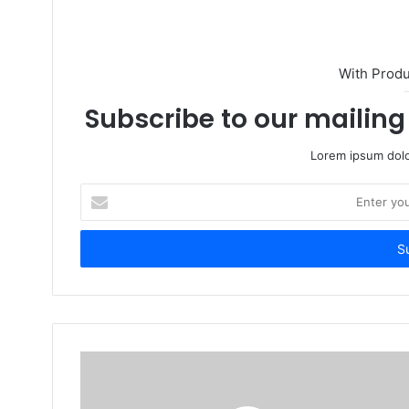
e
With Prod
Subscribe to our mailing 
Lorem ipsum dolo
E
n
t
e
r
y
o
u
r
E
m
a