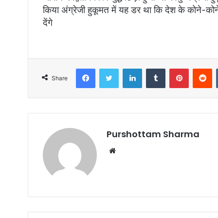
किया अंग्रेजी हुकूमत में यह डर था कि देश के कोने-क
देंगे
Facebook
Twitter
LinkedIn
Tumblr
Pinterest
Reddit
Share
Purshottam Sharma
W
e
b
s
i
t