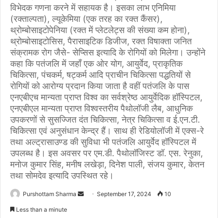
विभेदक गणना करने में सहायक है। इसका लाभ एनिमिया
(रक्ताल्पता), ल्यूकेमिया (एक तरह का रक्त कैंसर),
थ्रोम्बोसाइटोपेनिया (रक्त में प्लेटलेट्स की संख्या कम होना),
थ्रोम्बोसाइटोसिस, पैरासाइटिक डिजीज, रक्त विषाक्ता जनित
संक्रामक रोग जैसे- सेप्सिस इत्यादि के रोगियों को मिलेगा। उन्होंने
कहा कि पतंजलि में जहाँ एक ओर योग, आयुर्वेद, प्राकृतिक
चिकित्सा, पंचकर्म, षट्कर्म आदि प्राचीन चिकित्सा पद्धतियों से
रोगियों को आरोग्य प्रदान किया जाता है वहीं पतंजलि के पास
एनएबीएच मान्यता प्राप्त विश्व का सर्वश्रेष्ठ आयुर्वेदिक हॉस्पिटल,
एनएबीएल मान्यता प्राप्त विश्वस्तरीय पैथोलॉजी लैब, आधुनिक
उपकरणों से सुसज्जित दंत चिकित्सा, नेत्र चिकित्सा व ई.एन.टी.
चिकित्सा एवं अनुसंधान केन्द्र हैं। साथ ही रेडियोलॉजी में एक्स-रे
तथा अल्ट्रासाउण्ड की सुविधा भी पतंजलि आयुर्वेद हॉस्पिटल में
उपलब्ध है। इस अवसर पर एम.डी. पैथोलॉजिस्ट डॉ. एस. रेनुका,
मनोज कुमार सिंह, मनीष लखेड़ा, दिनेश पाली, संजय कुमार, केतन
तथा सोमदेव इत्यादि उपस्थित रहे।
Purshottam Sharma
S
September 17, 2024
10
e
Less than a minute
n