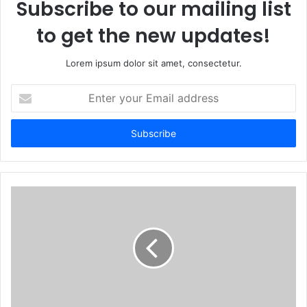
Subscribe to our mailing list
to get the new updates!
Lorem ipsum dolor sit amet, consectetur.
E
n
t
e
r
y
o
u
r
E
m
a
i
l
a