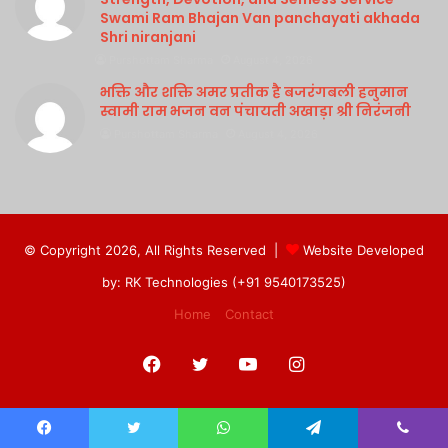
Swami Ram Bhajan Van panchayati akhada
Shri niranjani
Purshottam Sharma
August 4, 2026
भक्ति और शक्ति अमर प्रतीक है बजरंगबली हनुमान
स्वामी राम भजन वन पंचायती अखाड़ा श्री निरंजनी
Purshottam Sharma
August 4, 2026
© Copyright 2026, All Rights Reserved |
Website Developed
by: RK Technologies (+91 9540173525)
Home
Contact
Facebook
Twitter
YouTube
Instagram