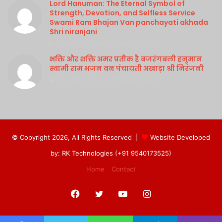
Lord Hanuman: The Eternal Symbol of
Strength, Devotion, and Selfless Service
Swami Ram Bhajan Van panchayati akhada
Shri niranjani
Purshottam Sharma
August 4, 2026
भक्ति और शक्ति अमर प्रतीक है बजरंगबली हनुमान
स्वामी राम भजन वन पंचायती अखाड़ा श्री निरंजनी
Purshottam Sharma
August 4, 2026
© Copyright 2026, All Rights Reserved |
Website Developed
by: RK Technologies (+91 9540173525)
Home
Contact
Facebook
Twitter
YouTube
Instagram