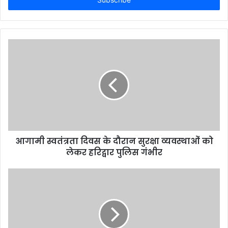
e
r
y
o
u
r
E
m
a
i
l
a
d
d
आगामी स्वतंत्रता दिवस के दौरान सुरक्षा व्यवस्थाओं को
r
लेकर हरिद्वार पुलिस गंभीर
e
s
s