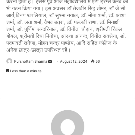
करना होता है। इससे पूर्व आज महाविद्यालय में एंटी ड्रग्स क्लब का
भी गठन किया गया। इस अवसर डॉ तेजवीर सिंह तोमर, डॉ जे सी
आर्य,विनय थपलियाल, डॉ सुषमा नयाल, डाॅ. मोना शर्मा, डाॅ. आशा
शर्मा, डाॅ. लता शर्मा, वैभव बत्रा, डाॅ. पल्लवी राणा, डाॅ. मिनाक्षी
शर्मा, डाॅ. पूर्णिमा सन्दरियाल, डाॅ. विनीता चौहान, श्रीमती रिंकल
गोयल, श्रीमती रिचा मिनोचा, आस्था आनन्द, विनीत सक्सेना, डाॅ.
पदमावती तनेजा, मोहन चन्द्र पाण्डेय, आदि सहित काॅलेज के
अनेक छात्र-छात्रा उपस्थित रहें।
Purshottam Sharma
S
August 12, 2024
56
e
Less than a minute
n
d
a
n
e
m
a
i
l