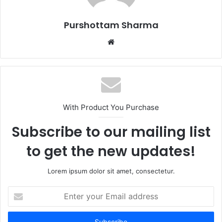
Purshottam Sharma
W
e
b
s
i
t
With Product You Purchase
e
Subscribe to our mailing list
to get the new updates!
Lorem ipsum dolor sit amet, consectetur.
E
n
t