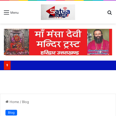
S
Menu
fo
Home
/
Blog
Blog