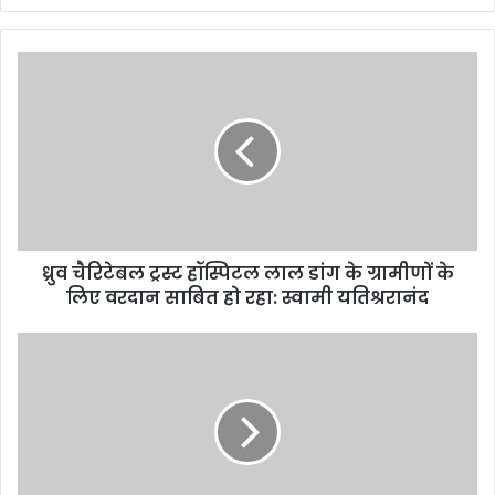
y
o
u
r
E
m
a
i
l
a
d
d
ध्रुव चैरिटेबल ट्रस्ट हॉस्पिटल लाल डांग के ग्रामीणों के
r
लिए वरदान साबित हो रहा: स्वामी यतिश्ररानंद
e
s
s