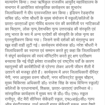
माल्यार्पण किया। तथा ऋषिकुल राजकीय आयुर्वेद महाविद्यालय के
सभागार में आयोजित सांस्कृतिक कार्यक्रम का शुभारंभ
जिलाधिकारी ने दीप प्रवज्जलित कर किया। इंडियन रेडक्रॉस
सचिव डॉo नरेश चौधरी के मुख्य संयोजन में स्कूलों/कॉलेजों के
छात्र-छात्राओं द्वारा गोविंद बल्लभ पंत की कार्यशैली पर नाटिकाओं
का चित्रण, लोक नृत्य,देशभक्ति नृत्य उत्तराखंड की संस्कृति एवं
लघु भारत के रूप में अन्य प्रदेशों की संस्कृति के लोक नृत्य का
प्रस्तुतीकरण किया गया। जिसने सभी दर्शकों को मंत्रमुग्ध कर
खूब वाही वाही लूटी गई। कार्यक्रम संयोजक डॉo नरेश चौधरी ने
जिलाधिकारी का स्वागत एवं सम्मान करते हुए कहा कि जिलाधिकारी
ने संपूर्ण कार्यक्रम की स्वयं मॉनिटरिंग करते हुए क्षण प्रतिक्षण
बनवाया कि नई पीढ़ी हमेशा राजकीय एवं राष्ट्रीय पर्वों के कारण
महापुरुषों की कार्यशैलियों से प्रेरणा लेकर अपनी जीवन शैली में
उतारने को मजबूर होते हैं। कार्यक्रम में अपर जिलाधिकारी दीपेंद्र
नेगी, नगर आयुक्त वरुण चौधरी, नगर मजिस्ट्रेट कुसुम चौहान,
मुख्य चिकित्सा अधिकारी डॉo राजेश सिंह के साथ विभिन्न स्कूलों/
कॉलेजों के प्रधानाचार्य, शिक्षक, छात्र-छात्राएं उपस्थित थे।
सांस्कृतिक कार्यक्रम में मुख्य रूप से डीo पीo एसo स्कूल
रानीपुर, सेंट मैरी सीनियर सेकेंडरी स्कूल, एचoआईoसीo ग्रुप
ऑफ इंस्टीट्यूशन, पार्थ सारथी हायर सेकेंडरी स्कूल, माता वैष्णो