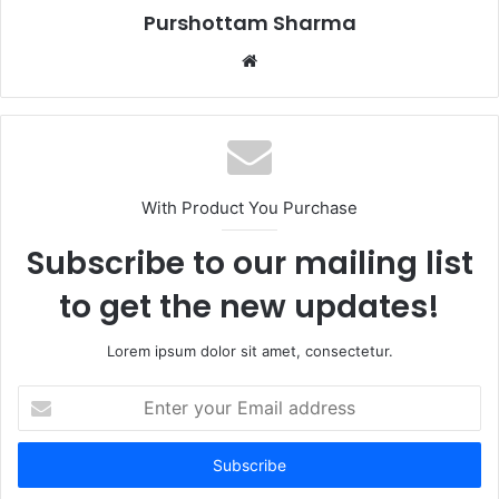
Purshottam Sharma
W
e
b
s
i
t
With Product You Purchase
e
Subscribe to our mailing list
to get the new updates!
Lorem ipsum dolor sit amet, consectetur.
E
n
t
e
r