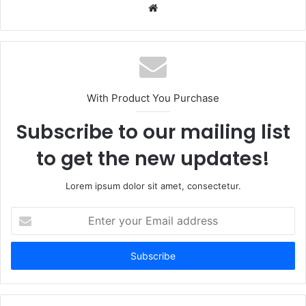
W
e
b
s
i
t
With Product You Purchase
e
Subscribe to our mailing list
to get the new updates!
Lorem ipsum dolor sit amet, consectetur.
E
n
t
e
r
y
o