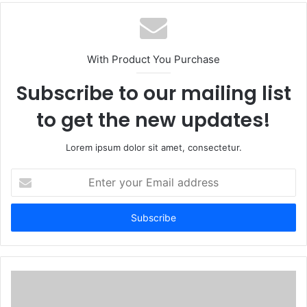
b
s
i
t
With Product You Purchase
e
Subscribe to our mailing list
to get the new updates!
Lorem ipsum dolor sit amet, consectetur.
E
n
t
e
r
y
o
u
r
E