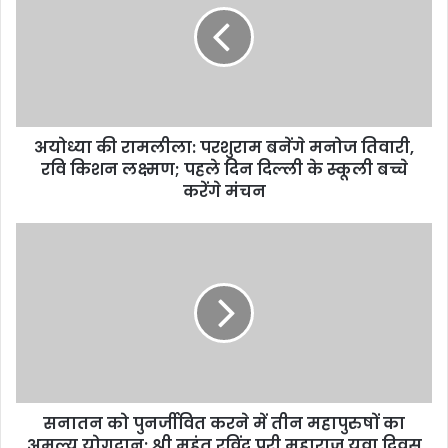
m
a
i
l
a
d
d
अयोध्या की रामलीला: परशुराम बनेंगे मनोज तिवारी,
r
रवि किशन लक्ष्मण; पहले दिन दिल्ली के स्कूली बच्चे
e
करेंगे मंचन
s
s
सनातन को पुनर्जीवित करने में तीन महापुरुषों का
अमूल्य योगदान: श्री महंत रविंद्र पुरी महाराज युवा दिवस