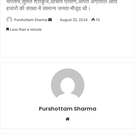
भारतीय,सुमित श्रीकुंज,आचार्य प्रवीण,अर्पित अग्रवाल आदि
हजारों की संख्या में सामान्य जनता मौजूद थी।
Purshottam Sharma
S
August 25, 2024
10
e
Less than a minute
n
d
a
n
e
m
a
i
l
Purshottam Sharma
W
e
b