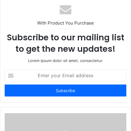
s
i
t
With Product You Purchase
e
Subscribe to our mailing list
to get the new updates!
Lorem ipsum dolor sit amet, consectetur.
E
n
t
e
r
y
o
u
r
E