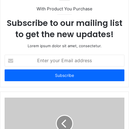
t
With Product You Purchase
e
Subscribe to our mailing list
to get the new updates!
Lorem ipsum dolor sit amet, consectetur.
E
n
t
e
r
y
o
u
r
E
m
a