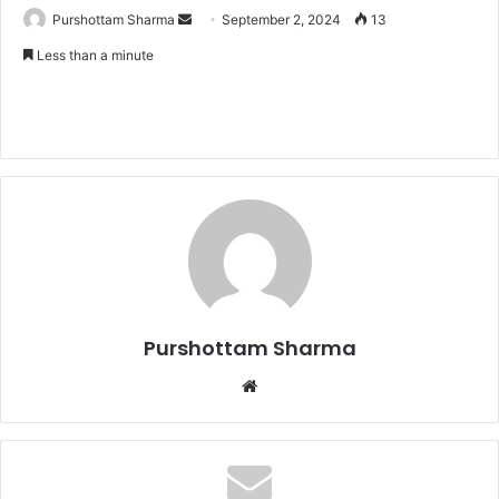
Purshottam Sharma
S
September 2, 2024
13
e
Less than a minute
n
d
a
n
e
m
a
i
l
Purshottam Sharma
W
e
b
s
i