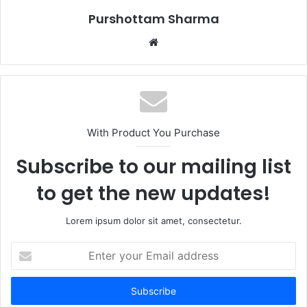
Purshottam Sharma
W
e
b
s
i
t
With Product You Purchase
e
Subscribe to our mailing list
to get the new updates!
Lorem ipsum dolor sit amet, consectetur.
E
n
t
e
r