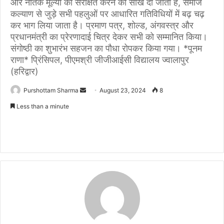
और नैतिक मूल्यों को संरक्षित करने की सीख दी जाती है, समाज
कल्याण से जुड़े सभी पहलुओं पर आधारित गतिविधियों में बढ़ चढ़
कर भाग लिया जाता है। प्रमाण पत्र, शोल्ड, अंगवस्त्र और
प्रधानमंत्री का प्रेरणादाई चित्र देकर सभी को सम्मानित किया।
संगोष्ठी का शुभारंभ सहजन का पौधा रोपकर किया गया। *पूनम
राणा* प्रिंसिपल, पीएमश्री जीजीआईसी विद्यालय ज्वालापुर
(हरिद्वार)
Purshottam Sharma
S
August 23, 2024
8
e
Less than a minute
n
d
a
n
e
m
a
i
l