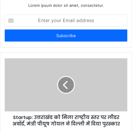
Lorem ipsum dolor sit amet, consectetur.
E
n
t
e
r
y
o
u
r
E
m
a
i
l
a
d
d
Startup: उत्तराखंड को मिला राष्ट्रीय स्तर पर लीडर
r
अवॉर्ड, मंत्री पीयूष गोयल ने दिल्ली में दिया पुरस्कार
e