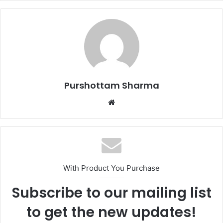
Purshottam Sharma
W
e
b
s
i
t
With Product You Purchase
e
Subscribe to our mailing list
to get the new updates!